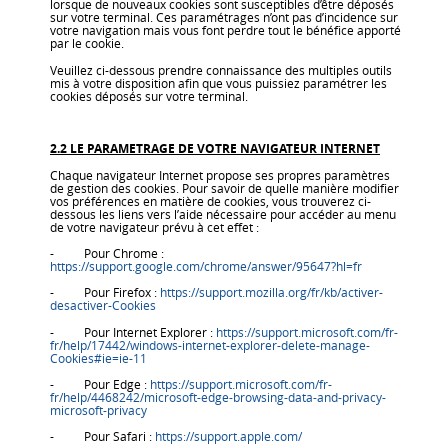
lorsque de nouveaux cookies sont susceptibles d’être déposés
sur votre terminal. Ces paramétrages n’ont pas d’incidence sur
votre navigation mais vous font perdre tout le bénéfice apporté
par le cookie.
Veuillez ci-dessous prendre connaissance des multiples outils
mis à votre disposition afin que vous puissiez paramétrer les
cookies déposés sur votre terminal.
2.2 LE PARAMETRAGE DE VOTRE NAVIGATEUR INTERNET
Chaque navigateur Internet propose ses propres paramètres
de gestion des cookies. Pour savoir de quelle manière modifier
vos préférences en matière de cookies, vous trouverez ci-
dessous les liens vers l’aide nécessaire pour accéder au menu
de votre navigateur prévu à cet effet :
- Pour Chrome :
https://support.google.com/chrome/answer/95647?hl=fr
- Pour Firefox :
https://support.mozilla.org/fr/kb/activer-
desactiver-Cookies
- Pour Internet Explorer :
https://support.microsoft.com/fr-
fr/help/17442/windows-internet-explorer-delete-manage-
Cookies#ie=ie-11
- Pour Edge :
https://support.microsoft.com/fr-
fr/help/4468242/microsoft-edge-browsing-data-and-privacy-
microsoft-privacy
- Pour Safari :
https://support.apple.com/