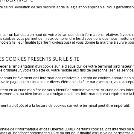
 selon l’évolution de ses besoins et de la législation applicable. Nous garantis
is par un bandeau en haut de votre écran que des informations relatives à votre 
 des cookies vous permet de mieux comprendre les dispositions que nous mettons e
re Site, leur finalité (partie 1 ci-dessous) et vous donne la marche à suivre pou
 COOKIES PRESENTS SUR LE SITE
 à l’implantation d’un cookie sur le disque dur de votre terminal (ordinateur, tabl
tre ordinateur, votre tablette ou votre mobile aux fins de personnaliser les servi
ésentant brièvement des informations relatives au dépôt de cookies apparaît en 
uvelle page ou en cliquant sur divers éléments du Site par exemple), vous accepte
mettent en aucune manière de vous identifier nominativement. Aucune de ces infor
tement ou bien lorsque la divulgation de ces informations est requise par la loi
ment au dépôt et à la lecture de cookies sur votre terminal peut être impératif.
de l’Informatique et des Libertés (CNIL), certains cookies, dits internes ou te
es au bon fonctionnement du Site ou ont pour finalité exclusive de permettre ou f