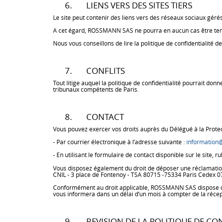
6. LIENS VERS DES SITES TIERS
Le site peut contenir des liens vers des réseaux sociaux gér
A cet égard, ROSSMANN SAS ne pourra en aucun cas être tenu 
Nous vous conseillons de lire la politique de confidentialité 
7. CONFLITS
Tout litige auquel la politique de confidentialité pourrait do
tribunaux compétents de Paris.
8. CONTACT
Vous pouvez exercer vos droits auprès du Délégué à la Prot
- Par courrier électronique à l’adresse suivante :
informatio
- En utilisant le formulaire de contact disponible sur le site, 
Vous disposez également du droit de déposer une réclamation au
CNIL - 3 place de Fontenoy - TSA 80715 -75334 Paris Cedex 0
Conformément au droit applicable, ROSSMANN SAS dispose d
vous informera dans un délai d’un mois à compter de la récep
9. REVISION DE LA POLITIQUE DE CON