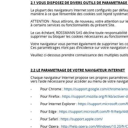
2.1 VOUS DISPOSEZ DE DIVERS OUTILS DE PARAMETRAGE
La plupart des navigateurs Internet sont configurés par défau
manière à ce que l’ensemble des cookies soit rejeté systémat
ATTENTION : Nous attirons, de nouveau, votre attention sur le 
à certains services ou fonctionnalités du présent Site.
Le cas échéant, ROSSMANN SAS décline toute responsabilité co
supprimer ou bloquer les cookies nécessaires au fonctionne
Votre navigateur vous permet également de supprimer les cook
Ces paramétrages n’ont pas d’incidence sur votre navigation m
Veuillez ci-dessous prendre connaissance des multiples outils
2.2 LE PARAMETRAGE DE VOTRE NAVIGATEUR INTERNET
Chaque navigateur Internet propose ses propres paramètres d
vers l’aide nécessaire pour accéder au menu de votre navigate
- Pour Chrome :
https://support.google.com/chrome/ans
- Pour Firefox :
https://support.mozilla.org/fr/kb/activer-
- Pour Internet Explorer :
https://support.microsoft.com/
- Pour Edge :
https://support.microsoft.com/fr-fr/help/
- Pour Safari :
https://support.apple.com/
- Pour Opera :
http://help.opera.com/Windows/10.20/fr/C