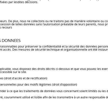
ixées par lesdites décisions.
rs. De plus, nous ne collectons ou ne traitons pas de manière volontaire ou co
ession de telles données sans l’autorisation préalable de leurs parents, nous p
s recours
S DONNEES
isonnables pour préserver la confidentialité et la sécurité des données personn
t accès. Des mesures de sécurité technique et organisationnelle ont été instauré
able, vous disposez des droits décrits ci-dessous et que vous pouvez les exerce
cessible sur le site.
(droit d'accès et de rectification)
onnelles pour des motifs légitimes (droit d'opposition)
r à ce que les traitements de données vous concernant soient limités ou les donn
ouramment utilisé et lisible afin de les transmettre à un autre responsable de t