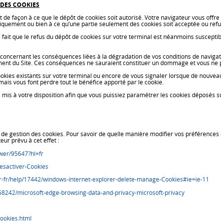
 DES COOKIES
t de façon à ce que le dépôt de cookies soit autorisé. Votre navigateur vous offr
iquement ou bien à ce qu’une partie seulement des cookies soit acceptée ou refu
fait que le refus du dépôt de cookies sur votre terminal est néanmoins susceptibl
ncernant les conséquences liées à la dégradation de vos conditions de navigatio
ment du Site. Ces conséquences ne sauraient constituer un dommage et vous ne p
ies existants sur votre terminal ou encore de vous signaler lorsque de nouveaux
ais vous font perdre tout le bénéfice apporté par le cookie.
 mis à votre disposition afin que vous puissiez paramétrer les cookies déposés su
e gestion des cookies. Pour savoir de quelle manière modifier vos préférences e
ur prévu à cet effet :
wer/95647?hl=fr
desactiver-Cookies
fr-fr/help/17442/windows-internet-explorer-delete-manage-Cookies#ie=ie-11
4468242/microsoft-edge-browsing-data-and-privacy-microsoft-privacy
ookies.html