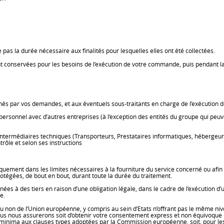
s la durée nécessaire aux finalités pour lesquelles elles ont été collectées.
t conservées pour les besoins de l’exécution de votre commande, puis pendant la
s par vos demandes, et aux éventuels sous-traitants en charge de l’exécution
onnel avec d’autres entreprises (à l’exception des entités du groupe qui peuve
ntermédiaires techniques (Transporteurs, Prestataires informatiques, hébergeu
ntrôle et selon ses instructions
quement dans les limites nécessaires à la fourniture du service concerné ou afin 
tégées, de bout en bout, durant toute la durée du traitement.
 à des tiers en raison d’une obligation légale, dans le cadre de l’exécution d’u
e.
u non de l’Union européenne, y compris au sein d’Etats n’offrant pas le même niv
nous nous assurerons soit d’obtenir votre consentement express et non équivoque 
inima aux clauses types adoptées par la Commission européenne, soit, pour les t