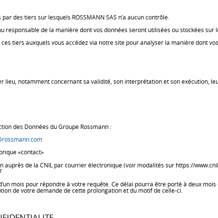
és par des tiers sur lesquels ROSSMANN SAS n’a aucun contrôle.
responsable de la manière dont vos données seront utilisées ou stockées sur les
de ces tiers auxquels vous accédez via notre site pour analyser la manière dont vo
nner lieu, notamment concernant sa validité, son interprétation et son exécution, 
ection des Données du Groupe Rossmann :
n@rossmann.com
rubrique «contact»
près de la CNIL par courrier électronique (voir modalités sur https://www.cnil.fr
7
’un mois pour répondre à votre requête. Ce délai pourra être porté à deux m
tion de votre demande de cette prolongation et du motif de celle-ci.
FIDENTIALITE