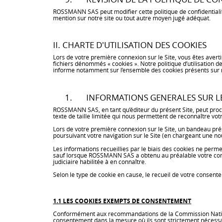
ROSSMANN SAS peut modifier cette politique de confidentialité
mention sur notre site ou tout autre moyen jugé adéquat.
II. CHARTE D'UTILISATION DES COOKIES
Lors de votre première connexion sur le Site, vous êtes avert
fichiers dénommés « cookies ». Notre politique d’utilisation
informe notamment sur l’ensemble des cookies présents sur not
1. INFORMATIONS GENERALES SUR LES
ROSSMANN SAS, en tant qu’éditeur du présent Site, peut procéder
texte de taille limitée qui nous permettent de reconnaître vo
Lors de votre première connexion sur le Site, un bandeau pr
poursuivant votre navigation sur le Site (en chargeant une no
Les informations recueillies par le biais des cookies ne per
sauf lorsque ROSSMANN SAS a obtenu au préalable votre consen
judiciaire habilitée à en connaître.
Selon le type de cookie en cause, le recueil de votre consente
1.1 LES COOKIES EXEMPTS DE CONSENTEMENT
Conformément aux recommandations de la Commission Nationale 
consentement dans la mesure où ils sont strictement nécessair