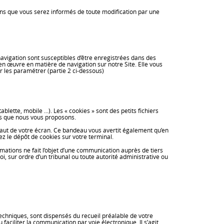
sons que vous serez informés de toute modification par une
navigation sont susceptibles d’être enregistrées dans des
n œuvre en matière de navigation sur notre Site. Elle vous
r les paramétrer (partie 2 ci-dessous)
ette, mobile ...). Les « cookies » sont des petits fichiers
ces que nous vous proposons.
haut de votre écran. Ce bandeau vous avertit également qu’en
z le dépôt de cookies sur votre terminal.
mations ne fait l’objet d’une communication auprès de tiers
, sur ordre d’un tribunal ou toute autorité administrative ou
chniques, sont dispensés du recueil préalable de votre
aciliter la communication par voie électronique. Il s’agit