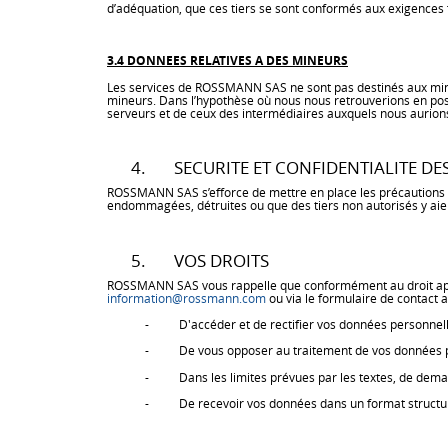
d’adéquation, que ces tiers se sont conformés aux exigences f
3.4 DONNEES RELATIVES A DES MINEURS
Les services de ROSSMANN SAS ne sont pas destinés aux mineu
mineurs. Dans l’hypothèse où nous nous retrouverions en poss
serveurs et de ceux des intermédiaires auxquels nous aurion
4. SECURITE ET CONFIDENTIALITE DE
ROSSMANN SAS s’efforce de mettre en place les précautions ra
endommagées, détruites ou que des tiers non autorisés y aien
5. VOS DROITS
ROSSMANN SAS vous rappelle que conformément au droit applic
information@rossmann.com
ou via le formulaire de contact ac
- D'accéder et de rectifier vos données personnelles 
- De vous opposer au traitement de vos données pers
- Dans les limites prévues par les textes, de demande
- De recevoir vos données dans un format structuré, c