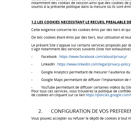
notamment des cookies de session ainsi que des cookies de per
soumis à la présente politique dans la mesure où ils sont é
1.2 LES COOKIES NECESSITANT LE RECUEIL PREALABLE
Cette exigence concerne les cookies émis par des tiers et qui 
De tels cookies étant émis par des tiers, leur utilisation et le
Le présent Site s'appuie sur certains services proposés par des
s'agit notamment des services suivants (liste non exhaustive) 
- Facebook :
https://www.facebook.com/about/privacy/
- LinkedIn :
https://www.linkedin.com/legal/privacy-policy
- Google Analytics permettant de mesurer l'audience du Site e
- Google Maps permettant de diffuser l'implantation de nos
- YouTube permettant de diffuser certaines vidéos du Sit
Pour tous ces services, vous trouverez la politique de confiden
de cookies en cliquant sur ce lien
https://policies.google.com
2. CONFIGURATION DE VOS PREFEREN
Vous pouvez accepter ou refuser le dépôt de cookies à tout 