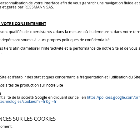
sonnalisation de votre interface afin de vous garantir une navigation fluide et 
mis et gérés par ROSSMANN SAS.
 DE VOTRE CONSENTEMENT
sont qualifiés de « persistants » dans la mesure où ils demeurent dans votre term
ur dépôt sont soumis à leurs propres politiques de confidentialité.
 tiers afin d’améliorer l’interactivité et la performance de notre Site et de vous
:
t d'établir des statistiques concernant la fréquentation et l'utilisation du Sit
 sites de production sur notre Site
e
tialité de la société Google en cliquant sur ce lien
https://policies.google.com/pri
/technologies/cookies?hl=fr&gl=fr
CES SUR LES COOKIES
moment.