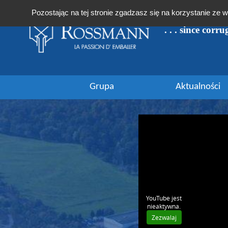
Panel zarządzania plikami cookies
Pozostając na tej stronie zgadzasz się na korzystanie ze
. . . since corr
Grupa
Aktualności
YouTube jest
nieaktywna.
Zezwalaj