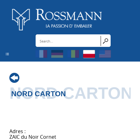
Panel zarządzania plikami cookies
NORD CARTON
NORD CARTON
Adres :
ZAIC du Noir Cornet