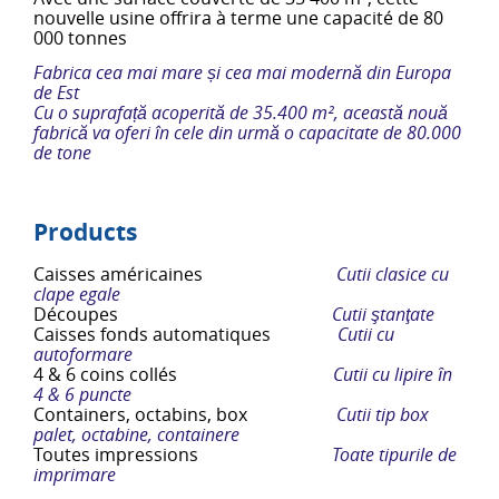
nouvelle usine offrira à terme une capacité de 80
000 tonnes
Fabrica cea mai mare și cea mai modernă din Europa
de Est
Cu o suprafață acoperită de 35.400 m², această nouă
fabrică va oferi în cele din urmă o capacitate de 80.000
de tone
Products
Caisses américaines
Cutii clasice cu
clape egale
Découpes
Cutii ştanţate
Caisses fonds automatiques
Cutii cu
autoformare
4 & 6 coins collés
Cutii cu lipire ȋn
4 & 6 puncte
Containers, octabins, box
Cutii tip box
palet, octabine, containere
Toutes impressions
Toate tipurile de
imprimare