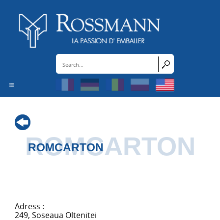
Cookies management panel
ROMCARTON
ROMCARTON
Adress :
249, Soseaua Oltenitei