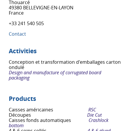
Thouarcé
49380 BELLEVIGNE-EN-LAYON
France
+33 241 540 505
Contact
Activities
Conception et transformation d'emballages carton
ondulé
Design and manufacture of corrugated board
packaging
Products
Caisses américaines
RSC
Découpes
Die Cut
Caisses fonds automatiques
Crashlock
bottom
4 & 6 coins collés
4 & 6 glued